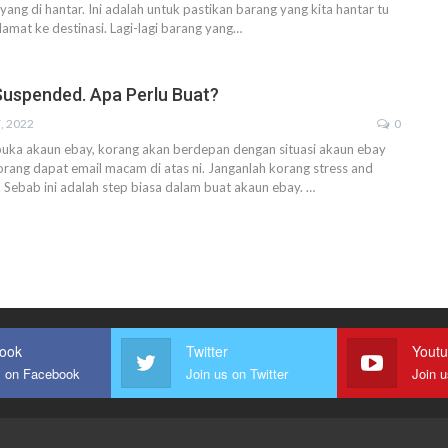
 yang di hantar.
Ini adalah untuk pastikan barang yang kita hantar tu
amat ke destinasi.
Lagi-lagi barang yang
…
uspended. Apa Perlu Buat?
, 2022
0
buka akaun ebay, korang akan berdepan dengan situasi akaun ebay
korang dapat email macam di atas ni. Janganlah korang stress and
e. Sebab ini adalah step biasa dalam buat akaun ebay.
…
ook
Twitter
Yout
s on Facebook
Join us on Twitter
Join 