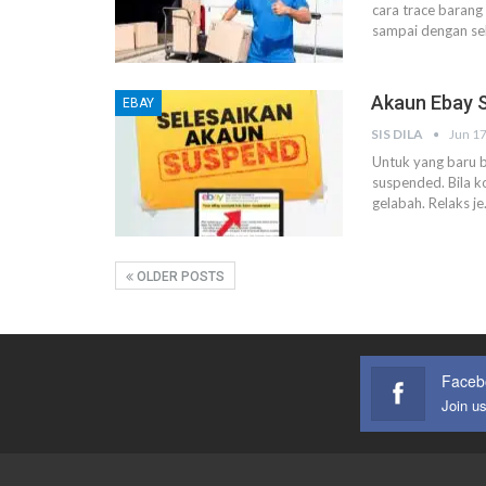
cara trace barang
sampai dengan sel
Akaun Ebay S
EBAY
SIS DILA
Jun 17
Untuk yang baru 
suspended.
Bila 
gelabah. Relaks j
OLDER POSTS
Faceb
Join u