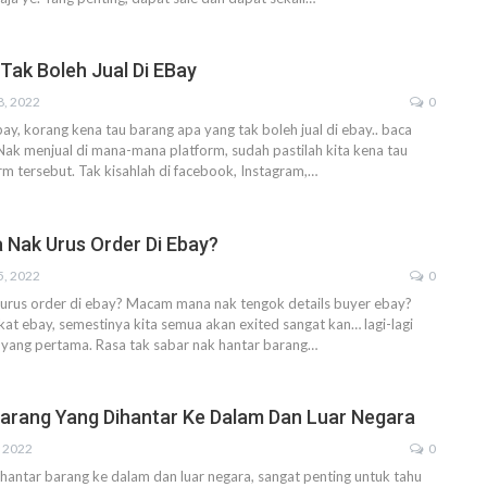
Tak Boleh Jual Di EBay
8, 2022
0
ay, korang kena tau barang apa yang tak boleh jual di ebay.. baca
Nak menjual di mana-mana platform, sudah pastilah kita kena tau
orm tersebut.
Tak kisahlah di facebook, Instagram,
…
Nak Urus Order Di Ebay?
5, 2022
0
rus order di ebay?
Macam mana nak tengok details buyer ebay?
ekat ebay, semestinya kita semua akan exited sangat kan… lagi-lagi
li yang pertama.
Rasa tak sabar nak hantar barang
…
arang Yang Dihantar Ke Dalam Dan Luar Negara
, 2022
0
 hantar barang ke dalam dan luar negara, sangat penting untuk tahu