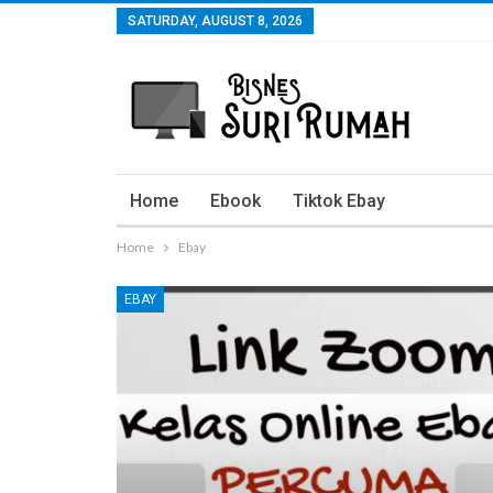
SATURDAY, AUGUST 8, 2026
Home
Ebook
Tiktok Ebay
Home
Ebay
EBAY