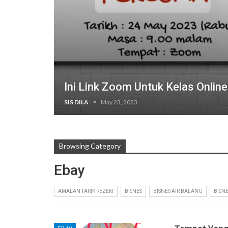
Ini Link Zoom Untuk Kelas Onli
SIS DILA
May 23, 2023
Browsing Category
Ebay
AMALAN TARIK REZEKI
BISNES
BISNES AIR BALANG
BISN