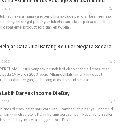
 Kena Exclude Untuk Postage Semasa Listing
, 2023
0
tuk tau negara mana yang perlu kita exclude penghantaran semasa
k di ebay.
Ini sangat penting untuk elakkan kita terpaksa cancell
 dapat emel product sold dari ebay, bila
…
 Belajar Cara Jual Barang Ke Luar Negara Secara
, 2023
0
 PERCUMA - untuk yang tak pernah beli ebook sahaja.
Lepas kelas
ay pada 19 March 2023 lepas, Alhamdulillah ramai yang dapat
ra buat duit dengan jual barang di overseas ni secara
…
 Lebih Banyak Income Di eBay
, 2023
0
 bisnes di ebay, salah satu cara untuk tambah lebih banyak income di
an langgan eBay store
Kalau korang perasan pun, kebanyakan seller
 sale di ebay, mereka langgan store.
Buka
…