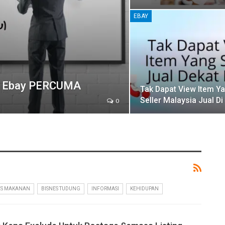
EBAY
ne Ebay PERCUMA
Tak Dapat View Item Y
Seller Malaysia Jual Di
0
ES MAKANAN
BISNES TUDUNG
INFORMASI
KEHIDUPAN