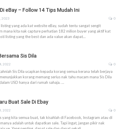
Di eBay – Follow 14 Tips Mudah Ini
, 2023
0
 listing yang ada kat website eBay, sudah tentu sangat sengit
 mana kita nak capture perhatian 182 milion buyer yang aktif kat
sti listing yang the best dan ada value akan dapat
…
Bersama Sis Dila
4, 2022
0
tahniah Sis Dila ucapkan kepada korang semua kerana telah berjaya
i menunjukkan korang memang serius nak tahu macam mana Sis Dila
 dalam USD hanya dari rumah sahaja.
…
aru Buat Sale Di Ebay
3, 2022
0
yang kita semua buat, tak kisahlah di Facebook, Instagram atau di
amanya adalah untuk dapatkan sale.
Tapi ingat, jangan pikir nak
aja ye.
Yang penting, dapat sale dan dapat sekali
…