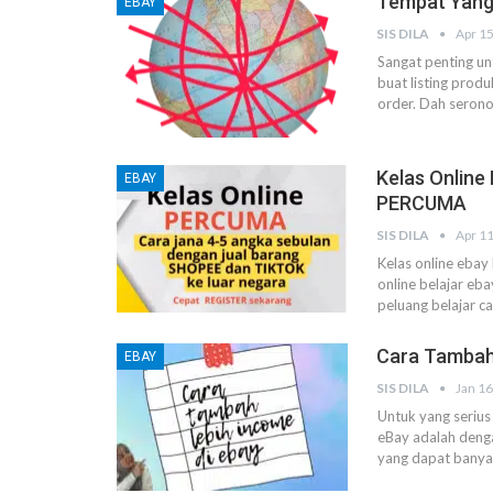
Tempat Yang
EBAY
SIS DILA
Apr 15
Sangat penting un
buat listing produ
order.
Dah seronok
Kelas Online
EBAY
PERCUMA
SIS DILA
Apr 11
Kelas online ebay
online belajar eb
peluang belajar ca
Cara Tambah
EBAY
SIS DILA
Jan 16
Untuk yang serius
eBay adalah deng
yang dapat banyak