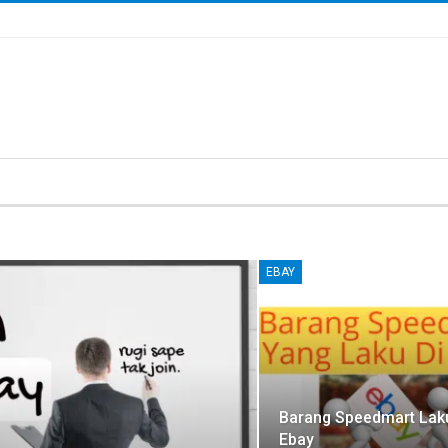
EBAY
Barang Speedmart Laku
Ebay