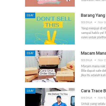
Barang Yang 
EBAY
SIS DILA
Nov 1
Yang menjual di eb
sampai habis ye!
rules untuk platf
Macam Mana 
EBAY
SIS DILA
Nov 1
Macam mana nak u
Bila dapat sale d
jika itu adalah ka
Cara Trace B
EBAY
SIS DILA
Nov 8
Untuk yang selalu