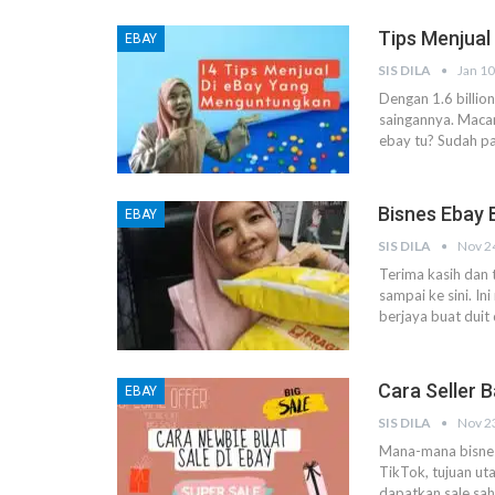
Tips Menjual 
EBAY
SIS DILA
Jan 10
Dengan 1.6 billion
saingannya.
Macam
ebay tu?
Sudah pa
Bisnes Ebay 
EBAY
SIS DILA
Nov 2
Terima kasih dan 
sampai ke sini.
In
berjaya buat duit
Cara Seller B
EBAY
SIS DILA
Nov 2
Mana-mana bisnes 
TikTok, tujuan ut
dapatkan sale sah