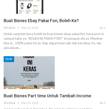
Buat Bisnes Ebay Pakai Fon, Boleh Ke?
SIS DILA
May 24, 2022
2
Untuk yang bertanya boleh ke buat bisnes ebay pakai fon, baca post ni
sampai habis ye.
"BOLEH KE PAKAI FON?"
Ini jawapan dia ye.
Member
kita ni… 100% pakai fon je.
Siap dapat buat sale dah kat ebay,
So, tak
ada alasan
…
EBAY
Buat Bisnes Part time Untuk Tambah Income
SIS DILA
May 23, 2022
0
Jangan jadi penakut. Beranikan diri untuk buat bisnes part time.