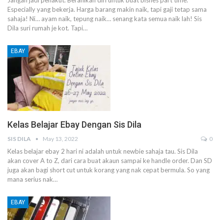
Especially yang bekerja. Harga barang makin naik, tapi gaji tetap sama
sahaja!
Ni… ayam naik, tepung naik… senang kata semua naik lah!
Sis
Dila suri rumah je kot. Tapi
…
EBAY
Kelas Belajar Ebay Dengan Sis Dila
SIS DILA
May 13, 2022
0
Kelas belajar ebay 2 hari ni adalah untuk newbie sahaja tau.
Sis Dila
akan cover A to Z, dari cara buat akaun sampai ke handle order.
Dan SD
juga akan bagi short cut untuk korang yang nak cepat bermula.
So yang
mana serius nak
…
EBAY