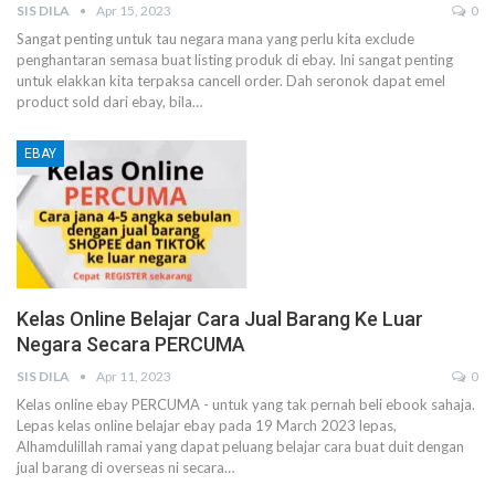
SIS DILA
Apr 15, 2023
0
Sangat penting untuk tau negara mana yang perlu kita exclude
penghantaran semasa buat listing produk di ebay.
Ini sangat penting
untuk elakkan kita terpaksa cancell order.
Dah seronok dapat emel
product sold dari ebay, bila
…
EBAY
Kelas Online Belajar Cara Jual Barang Ke Luar
Negara Secara PERCUMA
SIS DILA
Apr 11, 2023
0
Kelas online ebay PERCUMA - untuk yang tak pernah beli ebook sahaja.
Lepas kelas online belajar ebay pada 19 March 2023 lepas,
Alhamdulillah ramai yang dapat peluang belajar cara buat duit dengan
jual barang di overseas ni secara
…