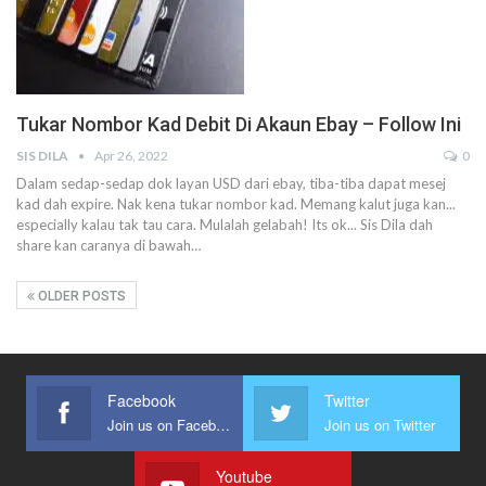
Tukar Nombor Kad Debit Di Akaun Ebay – Follow Ini
SIS DILA
Apr 26, 2022
0
Dalam sedap-sedap dok layan USD dari ebay, tiba-tiba dapat mesej
kad dah expire. Nak kena tukar nombor kad.
Memang kalut juga kan...
especially kalau tak tau cara. Mulalah gelabah!
Its ok... Sis Dila dah
share kan caranya di bawah
…
OLDER POSTS
Facebook
Twitter
Join us on Facebook
Join us on Twitter
Youtube