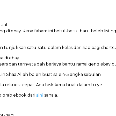
ual.
 di ebay. Kena faham ini betul-betul baru boleh listing
akan tunjukkan satu-satu dalam kelas dan siap bagi shortc
a di ebay.
years dan ternyata dah berjaya bantu ramai geng ebay b
, in Shaa Allah boleh buat sale 4-5 angka sebulan.
la rekuest cepat. Ada task kena buat dalam tu ye.
g grab ebook dari
sini
sahaja.
 RM250!