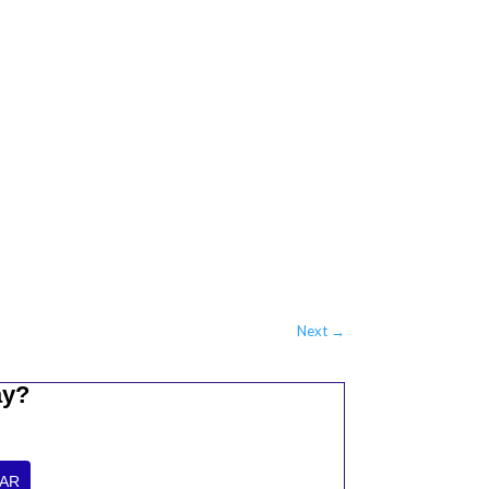
Next
→
ay?
AR