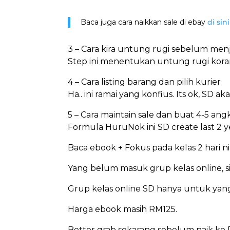
Baca juga cara naikkan sale di ebay
di sini
3 – Cara kira untung rugi sebelum menj
Step ini menentukan untung rugi korang
4 – Cara listing barang dan pilih kurier
Ha.. ini ramai yang konfius. Its ok, SD 
5 – Cara maintain sale dan buat 4-5 angk
Formula HuruNok ini SD create last 2 
Baca ebook + Fokus pada kelas 2 hari ni
Yang belum masuk grup kelas online, si
Grup kelas online SD hanya untuk yan
Harga ebook masih RM125.
Better grab sekarang sebelum naik ke