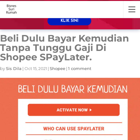
Sebelum ni shopping je kat Shopee, jom
kita buat duit di Shopee pula!
KLIK SINI
Beli Dulu Bayar Kemudian
Tanpa Tunggu Gaji Di
Shopee SPayLater.
by
Sis Dila
|
Oct 15, 2021
|
Shopee
|
1 comment