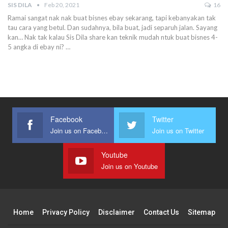
SIS DILA
Feb 20, 2021
16
Ramai sangat nak nak buat bisnes ebay sekarang, tapi kebanyakan tak
tau cara yang betul.
Dan sudahnya, bila buat, jadi separuh jalan. Sayang
kan…
Nak tak kalau Sis Dila share kan teknik mudah ntuk buat bisnes 4-
5 angka di ebay ni?
…
Facebook
Twitter
Join us on Facebook
Join us on Twitter
Youtube
Join us on Youtube
Home
Privacy Policy
Disclaimer
Contact Us
Sitemap