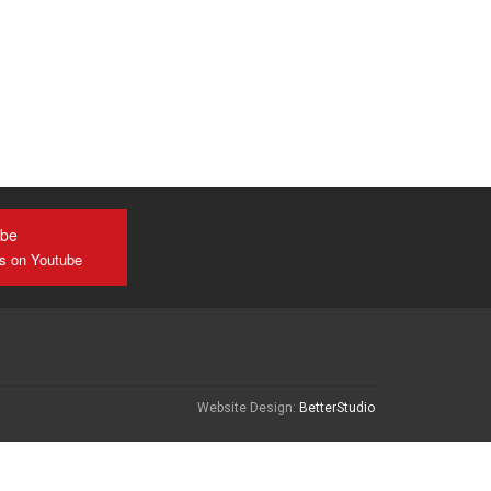
ube
us on Youtube
Website Design:
BetterStudio