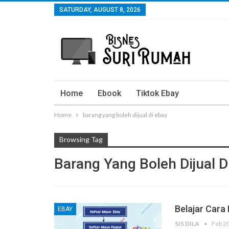
SATURDAY, AUGUST 8, 2026
Home
Ebook
Tiktok Ebay
Home
barang yang boleh dijual di ebay
Browsing Tag
Barang Yang Boleh Dijual D
Belajar Cara
EBAY
SIS DILA
Feb 2