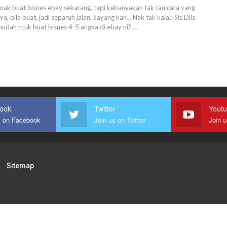
nak buat bisnes ebay sekarang, tapi kebanyakan tak tau cara yang
a, bila buat, jadi separuh jalan. Sayang kan…
Nak tak kalau Sis Dila
mudah ntuk buat bisnes 4-5 angka di ebay ni?
…
ook
Twitter
Yout
s on Facebook
Join us on Twitter
Join 
Sitemap