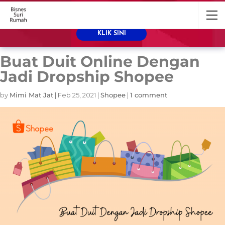
Sebelum ni shopping je kat Shopee, jom
kita buat duit di Shopee pula!
KLIK SINI
Buat Duit Online Dengan
Jadi Dropship Shopee
by
Mimi Mat Jat
|
Feb 25, 2021
|
Shopee
|
1 comment