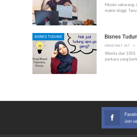
Musim sekarang, 
makin tinggi. Ter
Bisnes Tudun
BISNES TUDUNG
MIMI MAT JAT
Wanita dan 1001 k
perkara yang berk
Faceb
Join u