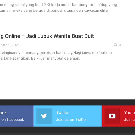
memang ramai yang buat 2-3 kerja untuk tampung taraf hidup yang
utama mereka yang berada di bandar utama dan kawasan elite.
g Online – Jadi Lubuk Wanita Buat Duit
Mar 1, 2021
0
einginannya memang berpisah tiada. Lagi-lagi ianya melibatkan
aitan kecantikan. Baik luar mahupun dalaman.
ook
Twitter
Yout
s on Facebook
Join us on Twitter
Join 