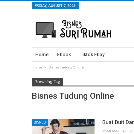
FRIDAY, AUGUST 7, 2026
Home
Ebook
Tiktok Ebay
Home
Bisnes Tudung Online
Browsing Tag
Bisnes Tudung Online
Buat Duit Da
BISNES
MIMI MAT JAT