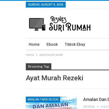
SUNDAY, AUGUST 9, 2026
Home
Ebook
Tiktok Ebay
Home
ayat murah rezeki
Browsing Tag
Ayat Murah Rezeki
Amalan Dan 
AMALAN TARIK REZEKI
SIS DILA
Feb 2