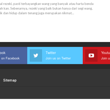
al rezeki, pasti terbayangkan wang yang banyak atau harta benda
ah kan.
Sebenarnya, rezeki yang baik bukan hanya dari segi wang,
aik dan hidup dalam tenang juga merupakan nikmat
…
ook
Twitter
Yout
s on Facebook
Join us on Twitter
Join 
Sitemap