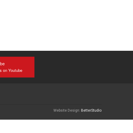
ube
us on Youtube
Website Design:
BetterStudio