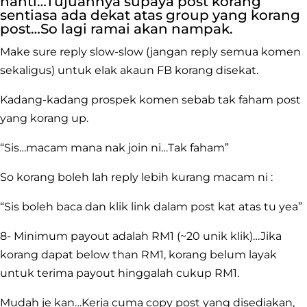
nanti…Tujuannya supaya post korang
sentiasa ada dekat atas group yang korang
post…So lagi ramai akan nampak.
Make sure reply slow-slow (jangan reply semua komen
sekaligus) untuk elak akaun FB korang disekat.
Kadang-kadang prospek komen sebab tak faham post
yang korang up.
“Sis…macam mana nak join ni…Tak faham”
So korang boleh lah reply lebih kurang macam ni :
“Sis boleh baca dan klik link dalam post kat atas tu yea”
8- Minimum payout adalah RM1 (~20 unik klik)…Jika
korang dapat below than RM1, korang belum layak
untuk terima payout hinggalah cukup RM1.
Mudah je kan…Kerja cuma copy post yang disediakan,