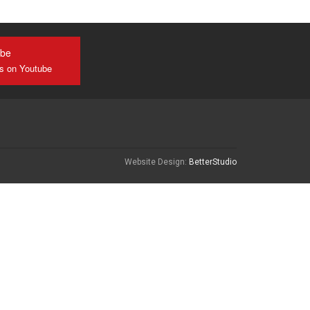
ube
us on Youtube
Website Design:
BetterStudio