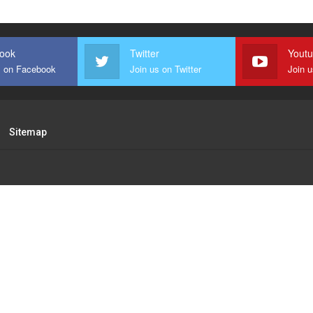
ook
Twitter
Yout
s on Facebook
Join us on Twitter
Join 
Sitemap