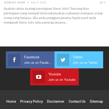
JUNAIDY JAIMI
Mar 9, 2022
0
Apakah rahsia strategi perniagaan Steve Jobs? Seorang ikon
perniagaan yang menjadi idola kebanyakan usahawan mahupun orang-
orang yang berjaya.
Jika anda pengguna jenama Apple pasti anda
mengenali Steve Jobs iaitu peneraju jenama
…
Facebook
Twitter
Join us on Facebook
Join us on Twitter
Youtube
Join us on Youtube
Home
Privacy Policy
Disclaimer
Contact Us
Sitemap