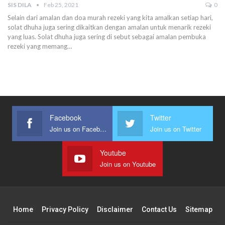
SIS DILA
Feb 25, 2021
0
Selain dari amalan dan doa murah rezeki yang kita amalkan setiap hari,
solat dhuha juga sering dikaitkan dengan amalan untuk menarik rezeki
yang luas.
Solat dhuha juga sering di sebut sebagai amalan pembuka
rezeki yang memang
…
Facebook
Twitter
Join us on Facebook
Join us on Twitter
Youtube
Join us on Youtube
Home
Privacy Policy
Disclaimer
Contact Us
Sitemap