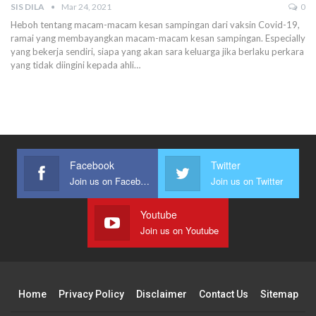
SIS DILA
Mar 24, 2021
0
Heboh tentang macam-macam kesan sampingan dari vaksin Covid-19,
ramai yang membayangkan macam-macam kesan sampingan. Especially
yang bekerja sendiri, siapa yang akan sara keluarga jika berlaku perkara
yang tidak diingini kepada ahli
…
Facebook
Twitter
Join us on Facebook
Join us on Twitter
Youtube
Join us on Youtube
Home
Privacy Policy
Disclaimer
Contact Us
Sitemap