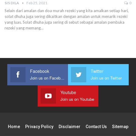
SIS DILA
Feb 25, 2021
0
Selain dari amalan dan doa murah rezeki yang kita amalkan setiap hari,
solat dhuha juga sering dikaitkan dengan amalan untuk menarik rezeki
yang luas.
Solat dhuha juga sering di sebut sebagai amalan pembuka
rezeki yang memang
…
Facebook
Twitter
Join us on Facebook
Join us on Twitter
Youtube
Join us on Youtube
Home
Privacy Policy
Disclaimer
Contact Us
Sitemap